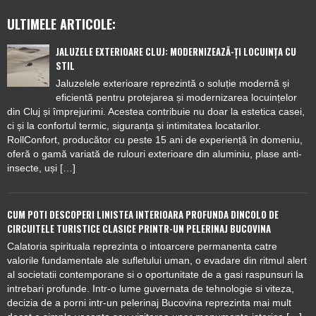
ULTIMELE ARTICOLE:
JALUZELE EXTERIOARE CLUJ: MODERNIZEAZĂ-ȚI LOCUINȚA CU
STIL
Jaluzelele exterioare reprezintă o soluție modernă și
eficientă pentru protejarea și modernizarea locuințelor
din Cluj și împrejurimi. Acestea contribuie nu doar la estetica casei,
ci și la confortul termic, siguranța și intimitatea locatarilor.
RollConfort, producător cu peste 15 ani de experiență în domeniu,
oferă o gamă variată de rulouri exterioare din aluminiu, plase anti-
insecte, uși […]
CUM POTI DESCOPERI LINISTEA INTERIOARA PROFUNDA DINCOLO DE
CIRCUITELE TURISTICE CLASICE PRINTR-UN PELERINAJ BUCOVINA
Calatoria spirituala reprezinta o intoarcere permanenta catre
valorile fundamentale ale sufletului uman, o evadare din ritmul alert
al societatii contemporane si o oportunitate de a gasi raspunsuri la
intrebari profunde. Intr-o lume guvernata de tehnologie si viteza,
decizia de a porni intr-un pelerinaj Bucovina reprezinta mai mult