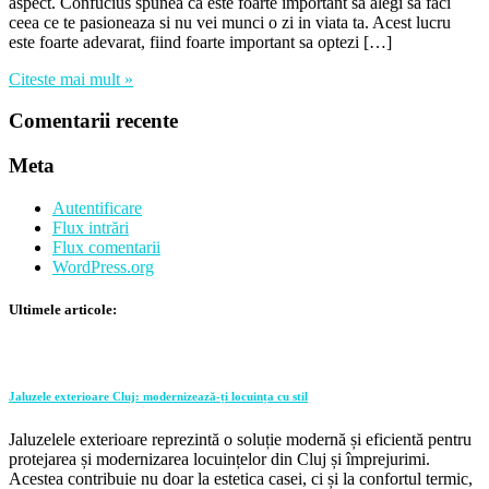
aspect. Confucius spunea ca este foarte important sa alegi sa faci
ceea ce te pasioneaza si nu vei munci o zi in viata ta. Acest lucru
este foarte adevarat, fiind foarte important sa optezi […]
Citeste mai mult »
Comentarii recente
Meta
Autentificare
Flux intrări
Flux comentarii
WordPress.org
Ultimele articole:
Jaluzele exterioare Cluj: modernizează-ți locuința cu stil
Jaluzelele exterioare reprezintă o soluție modernă și eficientă pentru
protejarea și modernizarea locuințelor din Cluj și împrejurimi.
Acestea contribuie nu doar la estetica casei, ci și la confortul termic,