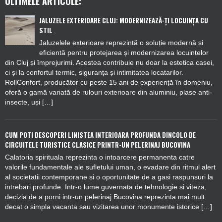
ULTIMELE ARTICOLE:
JALUZELE EXTERIOARE CLUJ: MODERNIZEAZĂ-ȚI LOCUINȚA CU
STIL
Jaluzelele exterioare reprezintă o soluție modernă și
eficientă pentru protejarea și modernizarea locuințelor
din Cluj și împrejurimi. Acestea contribuie nu doar la estetica casei,
ci și la confortul termic, siguranța și intimitatea locatarilor.
RollConfort, producător cu peste 15 ani de experiență în domeniu,
oferă o gamă variată de rulouri exterioare din aluminiu, plase anti-
insecte, uși […]
CUM POTI DESCOPERI LINISTEA INTERIOARA PROFUNDA DINCOLO DE
CIRCUITELE TURISTICE CLASICE PRINTR-UN PELERINAJ BUCOVINA
Calatoria spirituala reprezinta o intoarcere permanenta catre
valorile fundamentale ale sufletului uman, o evadare din ritmul alert
al societatii contemporane si o oportunitate de a gasi raspunsuri la
intrebari profunde. Intr-o lume guvernata de tehnologie si viteza,
decizia de a porni intr-un pelerinaj Bucovina reprezinta mai mult
decat o simpla vacanta sau vizitarea unor monumente istorice […]