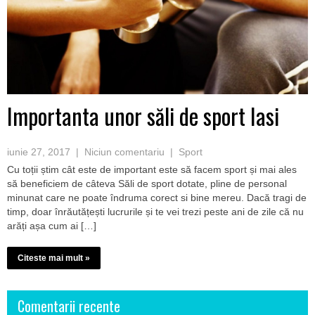
Importanta unor săli de sport Iasi
iunie 27, 2017
|
Niciun comentariu
|
Sport
Cu toții știm cât este de important este să facem sport și mai ales
să beneficiem de câteva Săli de sport dotate, pline de personal
minunat care ne poate îndruma corect si bine mereu. Dacă tragi de
timp, doar înrăutățești lucrurile și te vei trezi peste ani de zile că nu
arăți așa cum ai […]
Citeste mai mult »
Comentarii recente