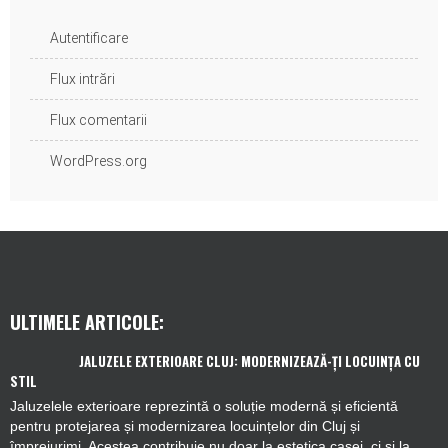
Autentificare
Flux intrări
Flux comentarii
WordPress.org
ULTIMELE ARTICOLE:
JALUZELE EXTERIOARE CLUJ: MODERNIZEAZĂ-ȚI LOCUINȚA CU
STIL
Jaluzelele exterioare reprezintă o soluție modernă și eficientă
pentru protejarea și modernizarea locuințelor din Cluj și
împrejurimi. Acestea contribuie nu doar la estetica casei, ci și la