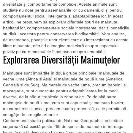
diversitate și comportamente complexe. Aceste animale sunt
studiate nu doar pentru asemănările lor cu oamenii, ci și pentru
comportamentul social, inteligența și adaptabilitatea lor. În acest
articol, ne propunem să explorăm diferitele tipuri de maimuțe,
habitatul lor, comportamentele sociale interesante, dar și beneficiile
studiului acestora pentru conservarea biodiversității. Vom analiza,
de asemenea, poveștile unor clienți care au interacționat cu aceste
ființe minunate, oferind o imagine mai clară asupra impactului
pozitiv pe care maimuțele îl pot avea asupra umanității.
Explorarea Diversității Maimuțelor
Maimuțele sunt împărțite în două grupe principale: maimuțele de
veche lume (Africa și Asia) și maimuțele de nouă lume (America
Centrală și de Sud). Maimuțele de veche lume, precum babuinii și
macaquele, sunt cunoscute pentru adaptabilitatea lor la medii
diverse, de la păduri tropicale la zone aride. Pe de altă parte,
maimuțele de nouă lume, cum sunt capucinul și maimuța howler,
au caracteristici unice, precum coada prehensilă, ce le permite să
se agățe de crengile arborilor.
Conform unui studiu publicat de National Geographic, estimările
sugerează că există peste 260 de specii de maimuțe în întreaga
lume. Această diversitate biologică susține ecosisteme importante,