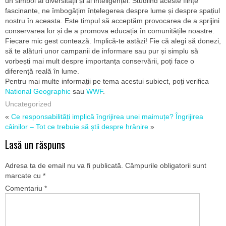
un simbol al diversității și al inteligenței. Studiind aceste ființe
fascinante, ne îmbogățim înțelegerea despre lume și despre spațiul
nostru în aceasta. Este timpul să acceptăm provocarea de a sprijini
conservarea lor și de a promova educația în comunitățile noastre.
Fiecare mic gest contează. Implică-te astăzi! Fie că alegi să donezi,
să te alături unor campanii de informare sau pur și simplu să
vorbești mai mult despre importanța conservării, poți face o
diferență reală în lume.
Pentru mai multe informații pe tema acestui subiect, poți verifica
National Geographic
sau
WWF
.
Uncategorized
«
Ce responsabilități implică îngrijirea unei maimuțe?
Îngrijirea
câinilor – Tot ce trebuie să știi despre hrănire
»
Lasă un răspuns
Adresa ta de email nu va fi publicată.
Câmpurile obligatorii sunt
marcate cu
*
Comentariu
*