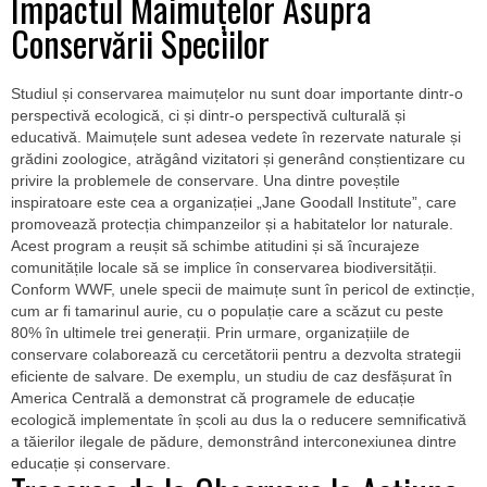
Impactul Maimuțelor Asupra
Conservării Speciilor
Studiul și conservarea maimuțelor nu sunt doar importante dintr-o
perspectivă ecologică, ci și dintr-o perspectivă culturală și
educativă. Maimuțele sunt adesea vedete în rezervate naturale și
grădini zoologice, atrăgând vizitatori și generând conștientizare cu
privire la problemele de conservare. Una dintre poveștile
inspiratoare este cea a organizației „Jane Goodall Institute”, care
promovează protecția chimpanzeilor și a habitatelor lor naturale.
Acest program a reușit să schimbe atitudini și să încurajeze
comunitățile locale să se implice în conservarea biodiversității.
Conform WWF, unele specii de maimuțe sunt în pericol de extincție,
cum ar fi tamarinul aurie, cu o populație care a scăzut cu peste
80% în ultimele trei generații. Prin urmare, organizațiile de
conservare colaborează cu cercetătorii pentru a dezvolta strategii
eficiente de salvare. De exemplu, un studiu de caz desfășurat în
America Centrală a demonstrat că programele de educație
ecologică implementate în școli au dus la o reducere semnificativă
a tăierilor ilegale de pădure, demonstrând interconexiunea dintre
educație și conservare.