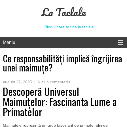
La Taclale
Blogul care te tine la taclale
Meniu
Ce responsabilități implică îngrijirea
unei maimuțe?
august 27, 2025
|
Niciun comentariu
Descoperă Universul
Maimuțelor: Fascinanta Lume a
Primatelor
Maimuțele reprezintă un grup fascinant de primate, plin de