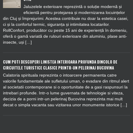
Jaluzelele exterioare reprezintă o soluție modernă și
eficientă pentru protejarea și modernizarea locuințelor
din Cluj și împrejurimi. Acestea contribuie nu doar la estetica casei,
ci și la confortul termic, siguranța și intimitatea locatarilor.
RollConfort, producător cu peste 15 ani de experiență în domeniu,
oferă o gamă variată de rulouri exterioare din aluminiu, plase anti-
insecte, uși […]
CUM POTI DESCOPERI LINISTEA INTERIOARA PROFUNDA DINCOLO DE
CIRCUITELE TURISTICE CLASICE PRINTR-UN PELERINAJ BUCOVINA
Calatoria spirituala reprezinta o intoarcere permanenta catre
valorile fundamentale ale sufletului uman, o evadare din ritmul alert
al societatii contemporane si o oportunitate de a gasi raspunsuri la
intrebari profunde. Intr-o lume guvernata de tehnologie si viteza,
decizia de a porni intr-un pelerinaj Bucovina reprezinta mai mult
decat o simpla vacanta sau vizitarea unor monumente istorice […]