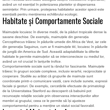
având un rol esențial în polenizarea plantelor și dispersarea
semințelor. Prin urmare, protejarea habitatelor acestor specii este
esențială pentru menținerea echilibrului ecologic.
Habitate și Comportamente Sociale
Maimuțele locuiesc în diverse medii, de la păduri tropicale dense la
savane deschise. De exemplu, maimuțele din generația
Cercopithecus trăiesc în pădurile umede din Africa de Vest, iar cele
din generația Saguinus, cum ar fi maimuțele tití, locuiesc în pădurile
de junglă din America de Sud. Această adaptabilitate la diferite
habitate le permite maimuțelor să se interconecteze cu mediul lor,
având un rol crucial în lanțurile trofice.
Comportamentele sociale sunt la rândul lor fascinante. Maimuțele
trăiesc în grupuri sociale complexe, inclusiv ierarhii, reciprocitate și
cooperare. Studiile au arătat că grupurile de maimuțe sunt
coordonate printr-o comunicare vastă, care include sunete, expresii
faciale și gesturi. De exemplu, cercetările efectuate de primatologi
de la Universitatea Stanford au descoperit că babuinii pot
recunoaște relațiile sociale prin observarea interacțiunilor altor
membri ai grupului, ceea ce le permite să își ajusteze
comportamentul pentru a menține un statut social favorabil.