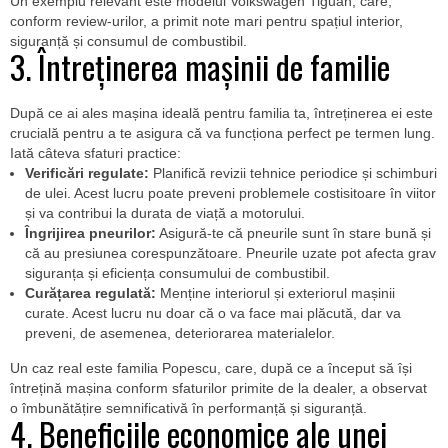
Un exemplu relevant este modelul Volkswagen Tiguan, care,
conform review-urilor, a primit note mari pentru spațiul interior,
siguranță și consumul de combustibil.
3. Întreținerea mașinii de familie
După ce ai ales mașina ideală pentru familia ta, întreținerea ei este
crucială pentru a te asigura că va funcționa perfect pe termen lung.
Iată câteva sfaturi practice:
Verificări regulate:
Planifică revizii tehnice periodice și schimburi
de ulei. Acest lucru poate preveni problemele costisitoare în viitor
și va contribui la durata de viață a motorului.
Îngrijirea pneurilor:
Asigură-te că pneurile sunt în stare bună și
că au presiunea corespunzătoare. Pneurile uzate pot afecta grav
siguranța și eficiența consumului de combustibil.
Curățarea regulată:
Menține interiorul și exteriorul mașinii
curate. Acest lucru nu doar că o va face mai plăcută, dar va
preveni, de asemenea, deteriorarea materialelor.
Un caz real este familia Popescu, care, după ce a început să își
întrețină mașina conform sfaturilor primite de la dealer, a observat
o îmbunătățire semnificativă în performanță și siguranță.
4. Beneficiile economice ale unei