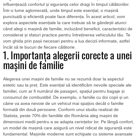
influențează confortul și siguranța celor dragi în timpul călătoriilor.
Într-o lume aglomerată, unde timpul este esențial, o mașină
punctuală și eficientă poate face diferența. În acest articol, vom
explora aspectele esențiale la care trebuie să te gândești atunci
când alegi o mașină de familie, incluzând beneficii, caracteristici de
considerat și sfaturi practice pentru întreținerea vehiculului tău. Te
vom ghida prin pașii necesari pentru a lua decizii informate, astfel
încât să te bucuri de fiecare călătorie.
1. Importanța alegerii corecte a unei
mașini de familie
Alegerea unei mașini de familie nu se rezumă doar la aspectul
estetic sau la preț. Este esențial să identificăm nevoile speciale ale
familiei, cum ar fi numărul de pasageri, spațiul pentru bagaje și
consumul de combustibil. De exemplu, o familie cu doi copii și un
câine va avea nevoie de un vehicul mai spațios decât o familie
formată din două persoane. Conform unui studiu realizat de
Statista, peste 70% din familiile din România aleg mașini de
dimensiuni medii pentru a se adapta cerințelor lor. Pe lângă confort,
un model de mașină care asigură un nivel ridicat de siguranță este
fundamental. Mașinile moderne sunt echipate cu sisteme avansate