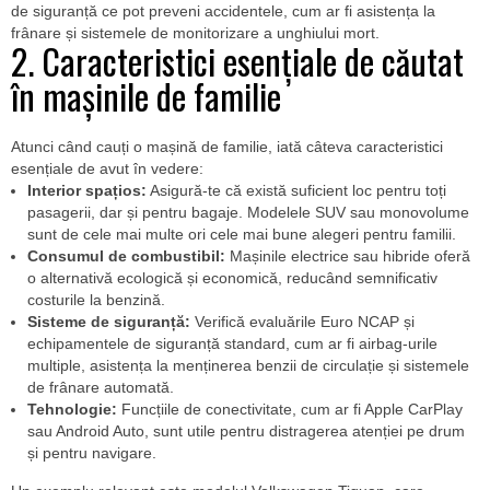
de siguranță ce pot preveni accidentele, cum ar fi asistența la
frânare și sistemele de monitorizare a unghiului mort.
2. Caracteristici esențiale de căutat
în mașinile de familie
Atunci când cauți o mașină de familie, iată câteva caracteristici
esențiale de avut în vedere:
Interior spațios:
Asigură-te că există suficient loc pentru toți
pasagerii, dar și pentru bagaje. Modelele SUV sau monovolume
sunt de cele mai multe ori cele mai bune alegeri pentru familii.
Consumul de combustibil:
Mașinile electrice sau hibride oferă
o alternativă ecologică și economică, reducând semnificativ
costurile la benzină.
Sisteme de siguranță:
Verifică evaluările Euro NCAP și
echipamentele de siguranță standard, cum ar fi airbag-urile
multiple, asistența la menținerea benzii de circulație și sistemele
de frânare automată.
Tehnologie:
Funcțiile de conectivitate, cum ar fi Apple CarPlay
sau Android Auto, sunt utile pentru distragerea atenției pe drum
și pentru navigare.