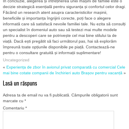
În concluzie, alegerea și întreținerea unei mașini de familie este o
decizie strategică esențială pentru siguranța și confortul celor dragi.
Făcând un research atent asupra caracteristicilor mașinii,
beneficiile și importanța îngrijirii corecte, poți face o alegere
informată care să satisfacă nevoile familiei tale. Nu ezita să consulți
un specialist în domeniul auto sau să testezi mai multe modele
pentru a descoperi care se potrivește cel mai bine stilului ta de
viață. Dacă ești pregătit să faci următorul pas, hai să explorăm
împreună toate opțiunile disponibile pe piață. Contactează-ne
pentru o consultare gratuită și informații suplimentare!
Uncategorized
«
Experiența de zbor în avionul privat comparată cu comercial
Cele
mai bine cotate companii de închirieri auto Brașov pentru vacanță
»
Lasă un răspuns
Adresa ta de email nu va fi publicată.
Câmpurile obligatorii sunt
marcate cu
*
Comentariu
*