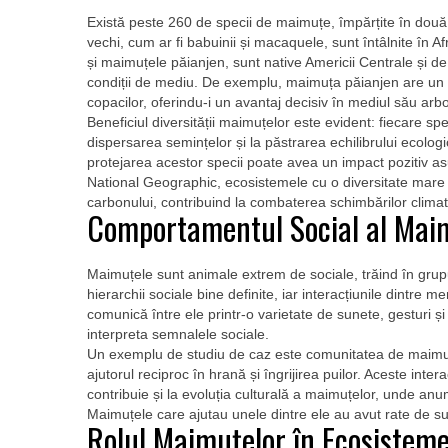
Există peste 260 de specii de maimuțe, împărțite în două
vechi, cum ar fi babuinii și macaquele, sunt întâlnite în 
și maimuțele păianjen, sunt native Americii Centrale și de
condiții de mediu. De exemplu, maimuța păianjen are un c
copacilor, oferindu-i un avantaj decisiv în mediul său arbo
Beneficiul diversității maimuțelor este evident: fiecare sp
dispersarea semințelor și la păstrarea echilibrului ecol
protejarea acestor specii poate avea un impact pozitiv asu
National Geographic, ecosistemele cu o diversitate mare d
carbonului, contribuind la combaterea schimbărilor climat
Comportamentul Social al Mai
Maimuțele sunt animale extrem de sociale, trăind în grupu
hierarchii sociale bine definite, iar interacțiunile dintre 
comunică între ele printr-o varietate de sunete, gesturi ș
interpreta semnalele sociale.
Un exemplu de studiu de caz este comunitatea de maimuț
ajutorul reciproc în hrană și îngrijirea puilor. Aceste inte
contribuie și la evoluția culturală a maimuțelor, unde an
Maimuțele care ajutau unele dintre ele au avut rate de su
Rolul Maimuțelor în Ecosistem