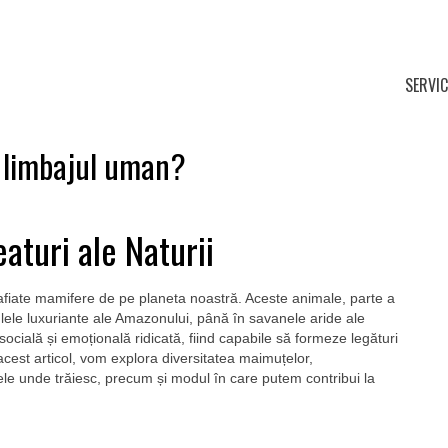
SERVIC
a limbajul uman?
aturi ale Naturii
rafiate mamifere de pe planeta noastră. Aceste animale, parte a
nglele luxuriante ale Amazonului, până în savanele aride ale
 socială și emoțională ridicată, fiind capabile să formeze legături
 acest articol, vom explora diversitatea maimuțelor,
ele unde trăiesc, precum și modul în care putem contribui la