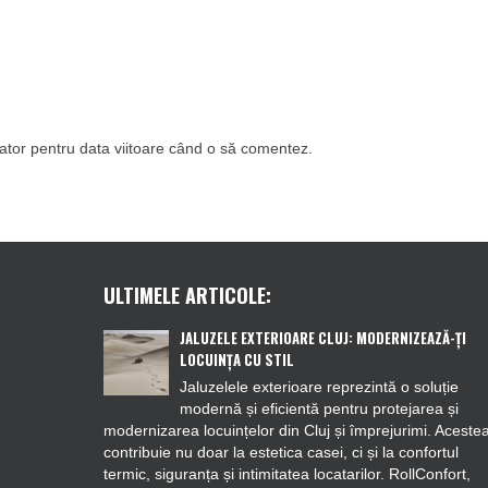
gator pentru data viitoare când o să comentez.
ULTIMELE ARTICOLE:
JALUZELE EXTERIOARE CLUJ: MODERNIZEAZĂ-ȚI
LOCUINȚA CU STIL
Jaluzelele exterioare reprezintă o soluție
modernă și eficientă pentru protejarea și
modernizarea locuințelor din Cluj și împrejurimi. Aceste
contribuie nu doar la estetica casei, ci și la confortul
termic, siguranța și intimitatea locatarilor. RollConfort,