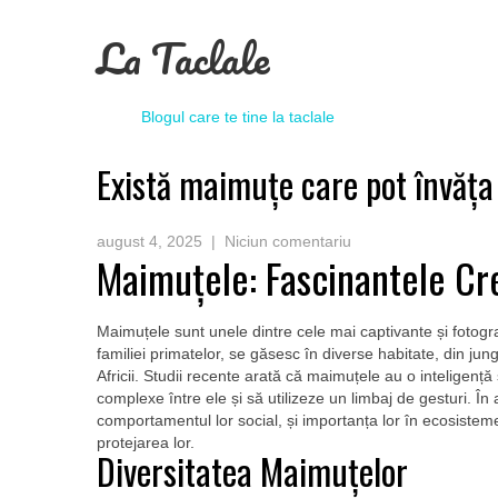
La Taclale
Blogul care te tine la taclale
Există maimuțe care pot învăț
august 4, 2025
|
Niciun comentariu
Maimuțele: Fascinantele Cre
Maimuțele sunt unele dintre cele mai captivante și fotog
familiei primatelor, se găsesc în diverse habitate, din ju
Africii. Studii recente arată că maimuțele au o inteligență
complexe între ele și să utilizeze un limbaj de gesturi. În
comportamentul lor social, și importanța lor în ecosistem
protejarea lor.
Diversitatea Maimuțelor