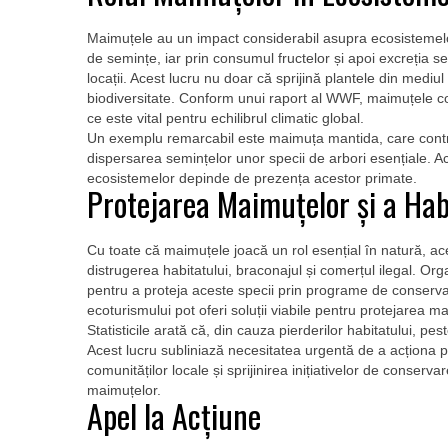
Maimuțele au un impact considerabil asupra ecosistemelo
de semințe, iar prin consumul fructelor și apoi excreția s
locații. Acest lucru nu doar că sprijină plantele din mediul
biodiversitate. Conform unui raport al WWF, maimuțele con
ce este vital pentru echilibrul climatic global.
Un exemplu remarcabil este maimuța mantida, care contri
dispersarea semințelor unor specii de arbori esențiale. 
ecosistemelor depinde de prezența acestor primate.
Protejarea Maimuțelor și a Hab
Cu toate că maimuțele joacă un rol esențial în natură, a
distrugerea habitatului, braconajul și comerțul ilegal. O
pentru a proteja aceste specii prin programe de conserva
ecoturismului pot oferi soluții viabile pentru protejarea mai
Statisticile arată că, din cauza pierderilor habitatului, p
Acest lucru subliniază necesitatea urgentă de a acționa p
comunităților locale și sprijinirea inițiativelor de conserv
maimuțelor.
Apel la Acțiune