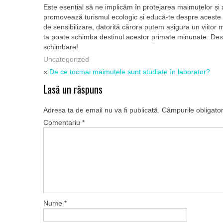
Este esențial să ne implicăm în protejarea maimuțelor și a 
promovează turismul ecologic și educă-te despre aceste a
de sensibilizare, datorită cărora putem asigura un viitor
ta poate schimba destinul acestor primate minunate. Desco
schimbare!
Uncategorized
«
De ce tocmai maimuțele sunt studiate în laborator?
Lasă un răspuns
Adresa ta de email nu va fi publicată.
Câmpurile obligato
Comentariu
*
Nume
*