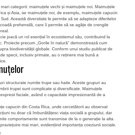
 mari categorii: maimuțele vechi și maimuțele noi. Maimuțele
Africa și Asia, iar maimuțele noi, de exemplu, maimuțele capucin
 Sud. Această diversitate le permite să se adapteze diferitelor
oadă prehensilă, care îi permite să se agățe de crengile
real.
ecie joacă un rol esențial în ecosistemul său, contribuind la
ogic. Proiecte precum „Gorile în natură” demonstrează cum
pra biodiversității globale. Conform unui studiu publicat de
e specii, inclusiv primate, au o reținere mai bună a
ice.
muțelor
ri structurate numite trupe sau haite. Aceste grupuri au
membrii trupei sunt complicate și diversificate. Maimuțele
i expresii faciale, având o capacitate impresionantă de a
e capucin din Costa Rica, unde cercetătorii au observat
racțiuni nu doar că îmbunătățesc viața socială a grupului, dar
umite comportamente sunt transmise de la o generație la alta.
praviețuire mai mari, evidențiind importanța coeziunii sociale.
e