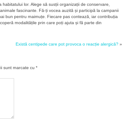
habitatului lor. Alege să susții organizații de conservare,
nimale fascinante. Fă-ți vocea auzită și participă la campanii
 mai bun pentru maimuțe. Fiecare pas contează, iar contribuția
peră modalitățile prin care poți ajuta și fă parte din
Există centipede care pot provoca o reacție alergică?
»
rii sunt marcate cu
*