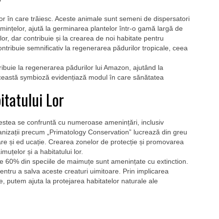
r în care trăiesc. Aceste animale sunt semeni de dispersatori
emințelor, ajută la germinarea plantelor într-o gamă largă de
 lor, dar contribuie și la crearea de noi habitate pentru
tribuie semnificativ la regenerarea pădurilor tropicale, ceea
buie la regenerarea pădurilor lui Amazon, ajutând la
Această symbioză evidențiază modul în care sănătatea
itatului Lor
cestea se confruntă cu numeroase amenințări, inclusiv
rganizații precum „Primatology Conservation” lucrează din greu
re și ed ucație. Crearea zonelor de protecție și promovarea
muțelor și a habitatului lor.
este 60% din speciile de maimuțe sunt amenințate cu extinction.
entru a salva aceste creaturi uimitoare. Prin implicarea
are, putem ajuta la protejarea habitatelor naturale ale