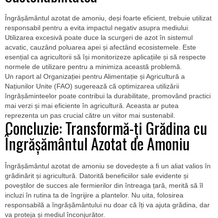
Îngrășământul azotat de amoniu, deși foarte eficient, trebuie utilizat
responsabil pentru a evita impactul negativ asupra mediului.
Utilizarea excesivă poate duce la scurgeri de azot în sistemul
acvatic, cauzând poluarea apei și afectând ecosistemele. Este
esențial ca agricultorii să își monitorizeze aplicațiile și să respecte
normele de utilizare pentru a minimiza această problemă.
Un raport al Organizației pentru Alimentație și Agricultură a
Națiunilor Unite (FAO) sugerează că optimizarea utilizării
îngrășăminteelor poate contribui la durabilitate, promovând practici
mai verzi și mai eficiente în agricultură. Aceasta ar putea
reprezenta un pas crucial către un viitor mai sustenabil.
Concluzie: Transformă-ți Grădina cu
Îngrășământul Azotat de Amoniu
Îngrășământul azotat de amoniu se dovedește a fi un aliat valios în
grădinărit și agricultură. Datorită beneficiilor sale evidente și
poveștilor de succes ale fermierilor din întreaga țară, merită să îl
incluzi în rutina ta de îngrijire a plantelor. Nu uita, folosirea
responsabilă a îngrășământului nu doar că îți va ajuta grădina, dar
va proteja și mediul înconjurător.