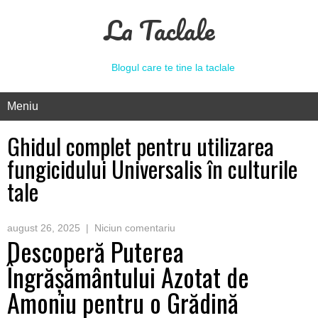
La Taclale
Blogul care te tine la taclale
Meniu
Ghidul complet pentru utilizarea
fungicidului Universalis în culturile
tale
august 26, 2025
|
Niciun comentariu
Descoperă Puterea
Îngrășământului Azotat de
Amoniu pentru o Grădină