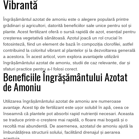
Vibrantă
Îngrășământul azotat de amoniu este o alegere populară printre
grădinari și agricultori, datorită beneficiilor sale unice pentru sol și
plante. Acest fertilizant oferă o sursă rapidă de azot, esențial pentru
creșterea vegetativă sănătoasă. Azotul joacă un rol crucial în
fotosinteză, fiind un element de bază în compoziția clorofilei, astfel
contribuind la coloritul vibrant al plantelor și la dezvoltarea generală
a acestora. În acest articol, vom explora avantajele utilizării
îngrășământului azotat de amoniu, studii de caz relevante, dar și
sfaturi practice pentru a-l folosi corect.
Beneficiile Îngrășământului Azotat
de Amoniu
Utilizarea îngrășământului azotat de amoniu are numeroase
avantaje. Acest tip de fertilizant este ușor solubil în apă, ceea ce
înseamnă că plantele pot absorbi rapid nutrienții necesari. Aceasta
se traduce printr-o creștere mai rapidă, o floare mai bogată și o
recoltă mai abundentă. De asemenea, azotatul de amoniu ajută la
îmbunătățirea structurii solului, facilitând drenajul și aerarea
acestuia.