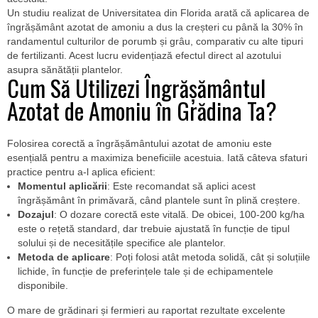
Un studiu realizat de Universitatea din Florida arată că aplicarea de
îngrășământ azotat de amoniu a dus la creșteri cu până la 30% în
randamentul culturilor de porumb și grâu, comparativ cu alte tipuri
de fertilizanti. Acest lucru evidențiază efectul direct al azotului
asupra sănătății plantelor.
Cum Să Utilizezi Îngrășământul
Azotat de Amoniu în Grădina Ta?
Folosirea corectă a îngrășământului azotat de amoniu este
esențială pentru a maximiza beneficiile acestuia. Iată câteva sfaturi
practice pentru a-l aplica eficient:
Momentul aplicării
: Este recomandat să aplici acest
îngrășământ în primăvară, când plantele sunt în plină creștere.
Dozajul
: O dozare corectă este vitală. De obicei, 100-200 kg/ha
este o rețetă standard, dar trebuie ajustată în funcție de tipul
solului și de necesitățile specifice ale plantelor.
Metoda de aplicare
: Poți folosi atât metoda solidă, cât și soluțiile
lichide, în funcție de preferințele tale și de echipamentele
disponibile.
O mare de grădinari și fermieri au raportat rezultate excelente