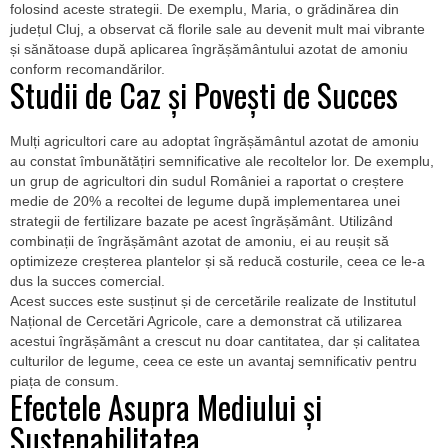
folosind aceste strategii. De exemplu, Maria, o grădinărea din
județul Cluj, a observat că florile sale au devenit mult mai vibrante
și sănătoase după aplicarea îngrășământului azotat de amoniu
conform recomandărilor.
Studii de Caz și Povești de Succes
Mulți agricultori care au adoptat îngrășământul azotat de amoniu
au constat îmbunătățiri semnificative ale recoltelor lor. De exemplu,
un grup de agricultori din sudul României a raportat o creștere
medie de 20% a recoltei de legume după implementarea unei
strategii de fertilizare bazate pe acest îngrășământ. Utilizând
combinații de îngrășământ azotat de amoniu, ei au reușit să
optimizeze creșterea plantelor și să reducă costurile, ceea ce le-a
dus la succes comercial.
Acest succes este susținut și de cercetările realizate de Institutul
Național de Cercetări Agricole, care a demonstrat că utilizarea
acestui îngrășământ a crescut nu doar cantitatea, dar și calitatea
culturilor de legume, ceea ce este un avantaj semnificativ pentru
piața de consum.
Efectele Asupra Mediului și
Sustenabilitatea