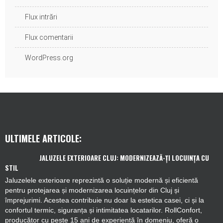
Flux intrări
Flux comentarii
WordPress.org
ULTIMELE ARTICOLE:
JALUZELE EXTERIOARE CLUJ: MODERNIZEAZĂ-ȚI LOCUINȚA CU
STIL
Jaluzelele exterioare reprezintă o soluție modernă și eficientă
pentru protejarea și modernizarea locuințelor din Cluj și
împrejurimi. Acestea contribuie nu doar la estetica casei, ci și la
confortul termic, siguranța și intimitatea locatarilor. RollConfort,
producător cu peste 15 ani de experiență în domeniu, oferă o