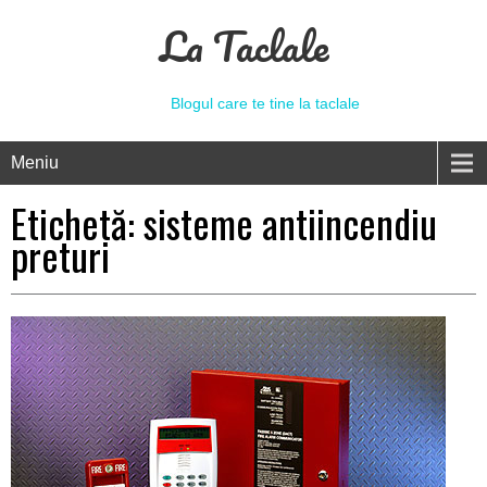
La Taclale
Blogul care te tine la taclale
Meniu
Etichetă:
sisteme antiincendiu
preturi