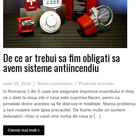
De ce ar trebui sa fim obligati sa
avem sisteme antiincendiu
iunie 29, 2016
|
Niciun comentariu
|
Protectia locuintei
In Romania 1 din 5 case are asigurare impotriva incendiului in timp
ce o data la doua zile o casa este cuprinsa flacari, penru ca
jumatate dintre acestea sa fie distruse in totalitate. Marea problema
a tarii noastre este lipsa precautiei. De foarte multe ori suntem
delasatori, chiar si cand vine vorba de casa si […]
Citeste mai mult »