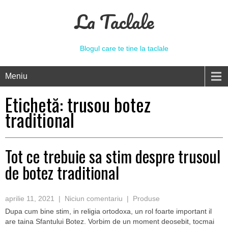
La Taclale
Blogul care te tine la taclale
Meniu
Etichetă:
trusou botez
traditional
Tot ce trebuie sa stim despre trusoul
de botez traditional
aprilie 11, 2021
|
Niciun comentariu
|
Produse
Dupa cum bine stim, in religia ortodoxa, un rol foarte important il
are taina Sfantului Botez. Vorbim de un moment deosebit, tocmai