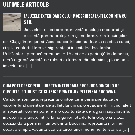
ULTIMELE ARTICOLE:
JALUZELE EXTERIOARE CLUJ: MODERNIZEAZĂ-ȚI LOCUINȚA CU
STIL
Jaluzelele exterioare reprezintă o soluție modernă și
eficientă pentru protejarea și modernizarea locuințelor
din Cluj și împrejurimi. Acestea contribuie nu doar la estetica casei,
ci și la confortul termic, siguranța și intimitatea locatarilor.
RollConfort, producător cu peste 15 ani de experiență în domeniu,
oferă o gamă variată de rulouri exterioare din aluminiu, plase anti-
insecte, uși […]
CUM POTI DESCOPERI LINISTEA INTERIOARA PROFUNDA DINCOLO DE
CIRCUITELE TURISTICE CLASICE PRINTR-UN PELERINAJ BUCOVINA
Calatoria spirituala reprezinta o intoarcere permanenta catre
valorile fundamentale ale sufletului uman, o evadare din ritmul alert
al societatii contemporane si o oportunitate de a gasi raspunsuri la
intrebari profunde. Intr-o lume guvernata de tehnologie si viteza,
decizia de a porni intr-un pelerinaj Bucovina reprezinta mai mult
decat o simpla vacanta sau vizitarea unor monumente istorice […]