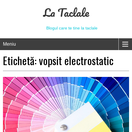
La Taclale
Blogul care te tine la taclale
Meniu
Etichetă:
vopsit electrostatic