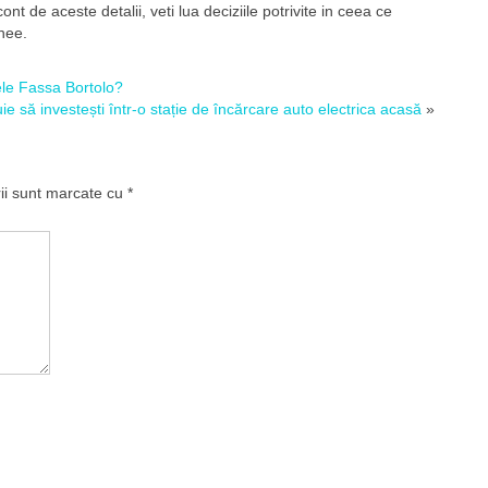
nt de aceste detalii, veti lua deciziile potrivite in ceea ce
nee.
ele Fassa Bortolo?
ie să investești într-o stație de încărcare auto electrica acasă
»
rii sunt marcate cu
*