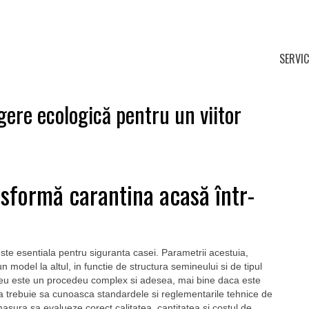
SERVIC
ere ecologică pentru un viitor
sformă carantina acasă într-
te esentiala pentru siguranta casei. Parametrii acestuia,
un model la altul, in functie de structura semineului si de tipul
ineu este un procedeu complex si adesea, mai bine daca este
esta trebuie sa cunoasca standardele si reglementarile tehnice de
 masura sa evalueze corect calitatea, cantitatea si costul de