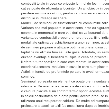
combustii tolale in ceea ce priveste lemnul de foc. In ac
cat se poate de eficienta a locuintei. Un alt obiectiv in ce
pierdere minima a caldurii, pentru ca folosirea eficienta
distribuie in intreaga incapere.
Modelul de semineu ce functioneaza cu combustibil solid, 
Varianta cea mai populara in acest sens, este cu siguranta
seamna in momentul in care veti dori sa va bucurati de ef
varianta de combustibil propune un pret redus, fiind ind
modalitate optima de achizitionare a unor seminee, aceste
de semineu propune o utilizare optima si prietenoasa cu me
faptul ca nu elimina fum sau alte gaze. Totodata, un semine
oricand avantaje si beneficii multiple in ceea ce priveste
il ofera tuturor spatiilor in care este montat. In acest se
exteriorul acestora, mai ales in cazul in care sunt placat
Astfel, in functie de preferintele pe care le aveti, urmeaza
seminee.
Semineul reprezinta un element ce poate oferi avantaje si 
interioare. De asemenea, acesta este cel ce contribuie la
o caldura placuta si un confort termic sporit. Acestea sun
in calcul posibilitatea de a opta pentru aceste produse i
utilizarea unui recuperator caldura. De multe ori cumpar
proiectare a casei, iar altii fac acest lucru dupa ce imobilu