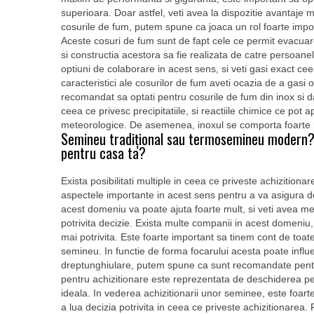
superioara. Doar astfel, veti avea la dispozitie avantaje mu
cosurile de fum, putem spune ca joaca un rol foarte impor
Aceste cosuri de fum sunt de fapt cele ce permit evacuare
si constructia acestora sa fie realizata de catre persoanel
optiuni de colaborare in acest sens, si veti gasi exact c
caracteristici ale cosurilor de fum aveti ocazia de a gasi 
recomandat sa optati pentru cosurile de fum din inox si d
ceea ce privesc precipitatiile, si reactiile chimice ce po
meteorologice. De asemenea, inoxul se comporta foarte 
Semineu tradițional sau termosemineu modern?
pentru casa ta?
Exista posibilitati multiple in ceea ce priveste achizition
aspectele importante in acest sens pentru a va asigura de 
acest domeniu va poate ajuta foarte mult, si veti avea me
potrivita decizie. Exista multe companii in acest domeniu, 
mai potrivita. Este foarte important sa tinem cont de to
semineu. In functie de forma focarului acesta poate infl
dreptunghiulare, putem spune ca sunt recomandate pentru
pentru achizitionare este reprezentata de deschiderea pe
ideala. In vederea achizitionarii unor seminee, este foart
a lua decizia potrivita in ceea ce priveste achizitionarea