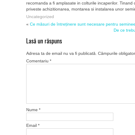
recomanda a fi amplasate in colturile incaperilor. Tinand co
priveste achizitionarea, montarea si instalarea unor semi
Uncategorized
«
Ce măsuri de întreținere sunt necesare pentru semine
De ce trebu
Lasă un răspuns
Adresa ta de email nu va fi publicată.
Câmpurile obligato
Comentariu
*
Nume
*
Email
*