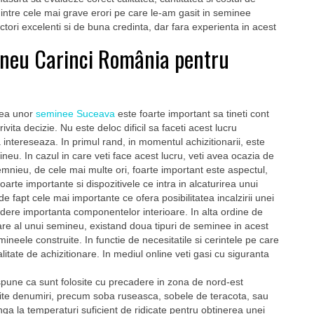
intre cele mai grave erori pe care le-am gasit in seminee
uctori excelenti si de buna credinta, dar fara experienta in acest
ineu Carinci România pentru
area unor
seminee Suceava
este foarte important sa tineti cont
ita decizie. Nu este deloc dificil sa faceti acest lucru
 intereseaza. In primul rand, in momentul achizitionarii, este
eu. In cazul in care veti face acest lucru, veti avea ocazia de
semnieu, de cele mai multe ori, foarte important este aspectul,
oarte importante si dispozitivele ce intra in alcaturirea unui
fapt cele mai importante ce ofera posibilitatea incalzirii unei
 vedere importanta componentelor interioare. In alta ordine de
nare al unui semineu, existand doua tipuri de seminee in acest
ineele construite. In functie de necesitatile si cerintele pe care
litate de achizitionare. In mediul online veti gasi cu siguranta
une ca sunt folosite cu precadere in zona de nord-est
mite denumiri, precum soba ruseasca, sobele de teracota, sau
ga la temperaturi suficient de ridicate pentru obtinerea unei