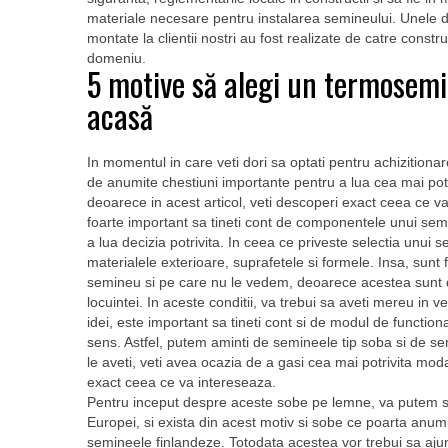
materiale necesare pentru instalarea semineului. Unele d
montate la clientii nostri au fost realizate de catre constr
domeniu.
5 motive să alegi un termosem
acasă
In momentul in care veti dori sa optati pentru achizition
de anumite chestiuni importante pentru a lua cea mai potriv
deoarece in acest articol, veti descoperi exact ceea ce va
foarte important sa tineti cont de componentele unui semin
a lua decizia potrivita. In ceea ce priveste selectia unui 
materialele exterioare, suprafetele si formele. Insa, sunt f
semineu si pe care nu le vedem, deoarece acestea sunt de 
locuintei. In aceste conditii, va trebui sa aveti mereu in
idei, este important sa tineti cont si de modul de functio
sens. Astfel, putem aminti de semineele tip soba si de sem
le aveti, veti avea ocazia de a gasi cea mai potrivita moda
exact ceea ce va intereseaza.
Pentru inceput despre aceste sobe pe lemne, va putem sp
Europei, si exista din acest motiv si sobe ce poarta anu
semineele finlandeze. Totodata acestea vor trebui sa ajun