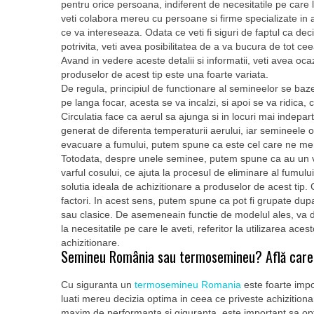
pentru orice persoana, indiferent de necesitatile pe care l
veti colabora mereu cu persoane si firme specializate in 
ce va intereseaza. Odata ce veti fi siguri de faptul ca dec
potrivita, veti avea posibilitatea de a va bucura de tot c
Avand in vedere aceste detalii si informatii, veti avea o
produselor de acest tip este una foarte variata.
De regula, principiul de functionare al semineelor se baz
pe langa focar, acesta se va incalzi, si apoi se va ridica
Circulatia face ca aerul sa ajunga si in locuri mai indep
generat de diferenta temperaturii aerului, iar semineele of
evacuare a fumului, putem spune ca este cel care ne menti
Totodata, despre unele seminee, putem spune ca au un venti
varful cosului, ce ajuta la procesul de eliminare al fumului
solutia ideala de achizitionare a produselor de acest tip. 
factori. In acest sens, putem spune ca pot fi grupate d
sau clasice. De asemeneain functie de modelul ales, va de
la necesitatile pe care le aveti, referitor la utilizarea ace
achizitionare.
Semineu România sau termosemineu? Află care 
Cu siguranta un
termosemineu Romania
este foarte impo
luati mereu decizia optima in ceea ce priveste achizitiona
maxim de performanta si giguranta, este important sa opt