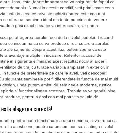
e are. Insa, este ,foarte important sa va asigurati de faptul ca
acest domeniu. Numai in aceste conditii, veti primi exact ceea
izia luata in ceea ce priveste achizitionarea este cea mai
eea ce ofera un semineu ideal din toate punctele de vedere.
cazia de a gasi exact ceea ce va intereseaza, iar gama
eaza pe atragerea aerului rece de la nivelul podelei. Trecand
, ceea ce inseamna ca se va produce o recirculare a aerului.
artate ale camerei. Despre acest flux, putem spune ca este
era avantaje multiple in incalzire. Referitor la cosul de
ne in siguranta eliminand acest rezultat nociv al arderii.
lator de tiraj cu turatie variabila amplasat in exterior, in
. In functie de preferintele pe care le aveti, veti descoperi
Cu siguranta semineele pot fi diferentiate in functie de mai multi
upa design, unde putem aminti de semineele moderne, rustice
pinde si functionalitatea acestora. Trebuie sa va ganditi bine
stor produse, pentru a gasi cea mai potrivita solutie de
este alegerea corectă!
rtante pentru buna functionare a unui semineu, si va trebui sa
rea. In acest sens, pentru ca un semineu sa isi atinga nivelul
ati pentru un cos de fum din inox sau ceramic, avand o calitate