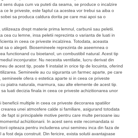
est sens dupa cum va puteti da seama, se produce o incalzire
ea ce le priveste, este faptul ca acestea vor trebui sa aiba o
 a sobei sa produca caldura dorita pe care mai apoi sa o
utilizeaza drept materie prima lemnul, carbunii sau peletii.
 cea cu lemne, insa peletii reprezinta o varianta de luati in
icienta in ceea ce priveste incalzirea. Totodata, aceasta
icat sa o alegeti. Biosemineele reprezinta de aseemnea o
a functionand cu bioetanol, un combustibil natural. Acest tip
diul inconjurator. Nu necesita ventilatie, lucru derivat din
u de acest tip, poate fi instalat in orice tip de locuinta, oferind
 utilizarea. Semineele au cu siguranta un farmec aparte, pe care
ns, semineele ofera o estetica aparte si in ceea ce priveste
e cu piatra naturala, marmura, sau alte elemente de acest tip.
 sa luati decizia finala in ceea ce priveste achizitionarea unor
beneficii multiple in ceea ce priveste decorarea spatiilor
 crearea unei atmosfere calde si familiare, asigurand totodata
t de fapt si principalele motive pentru care multe persoane iau
n momentul achizitionarii. In acest sens este recomandata si
atorii opteaza pentru includerea unui semineu inca din faza de
l a fost deja construit. Din fericire, exista solutii avantajoase