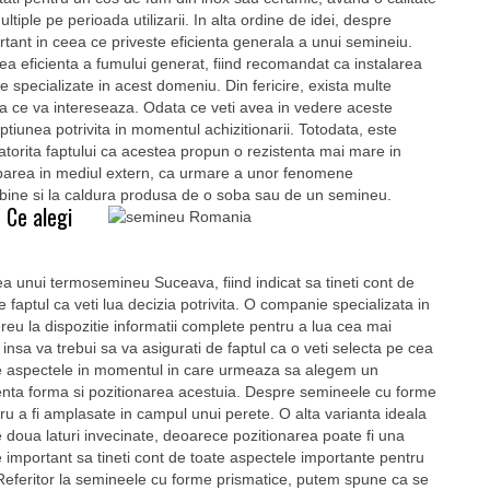
ltiple pe perioada utilizarii. In alta ordine de idei, despre
tant in ceea ce priveste eficienta generala a unui semineiu.
a eficienta a fumului generat, fiind recomandat ca instalarea
e specializate in acest domeniu. Din fericire, exista multe
eea ce va intereseaza. Odata ce veti avea in vedere aceste
optiunea potrivita in momentul achizitionarii. Totodata, este
atorita faptului ca acestea propun o rezistenta mai mare in
t aparea in mediul extern, ca urmare a unor fenomene
bine si la caldura produsa de o soba sau de un semineu.
 Ce alegi
area unui termosemineu Suceava, fiind indicat sa tineti cont de
faptul ca veti lua decizia potrivita. O companie specializata in
reu la dispozitie informatii complete pentru a lua cea mai
insa va trebui sa va asigurati de faptul ca o veti selecta pe cea
ate aspectele in momentul in care urmeaza sa alegem un
uenta forma si pozitionarea acestuia. Despre semineele cu forme
 a fi amplasate in campul unui perete. O alta varianta ideala
 doua laturi invecinate, deoarece pozitionarea poate fi una
e important sa tineti cont de toate aspectele importante pentru
. Referitor la semineele cu forme prismatice, putem spune ca se