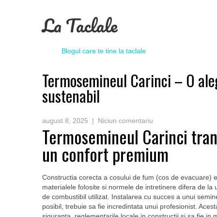
La Taclale
Blogul care te tine la taclale
Termosemineul Carinci – O aleg
sustenabil
august 8, 2025
|
Niciun comentariu
Termosemineul Carinci tran
un confort premium
Constructia corecta a cosului de fum (cos de evacuare) es
materialele folosite si normele de intretinere difera de la 
de combustibil utilizat. Instalarea cu succes a unui sem
posibil, trebuie sa fie incredintata unui profesionist. Ac
siguranta, reglementarile locale in constructii si sa fie in