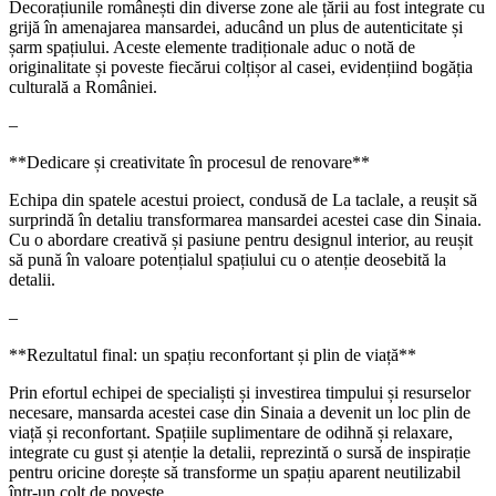
Decorațiunile românești din diverse zone ale țării au fost integrate cu
grijă în amenajarea mansardei, aducând un plus de autenticitate și
șarm spațiului. Aceste elemente tradiționale aduc o notă de
originalitate și poveste fiecărui colțișor al casei, evidențiind bogăția
culturală a României.
–
**Dedicare și creativitate în procesul de renovare**
Echipa din spatele acestui proiect, condusă de La taclale, a reușit să
surprindă în detaliu transformarea mansardei acestei case din Sinaia.
Cu o abordare creativă și pasiune pentru designul interior, au reușit
să pună în valoare potențialul spațiului cu o atenție deosebită la
detalii.
–
**Rezultatul final: un spațiu reconfortant și plin de viață**
Prin efortul echipei de specialiști și investirea timpului și resurselor
necesare, mansarda acestei case din Sinaia a devenit un loc plin de
viață și reconfortant. Spațiile suplimentare de odihnă și relaxare,
integrate cu gust și atenție la detalii, reprezintă o sursă de inspirație
pentru oricine dorește să transforme un spațiu aparent neutilizabil
într-un colț de poveste.