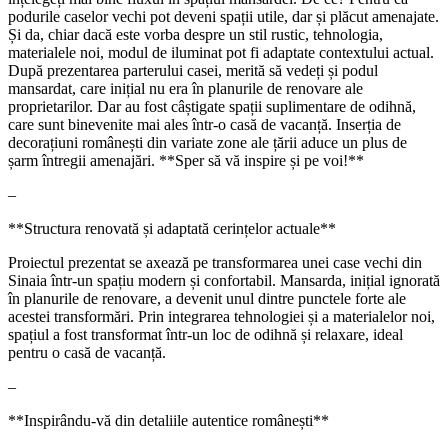
podurile caselor vechi pot deveni spații utile, dar și plăcut amenajate.
Și da, chiar dacă este vorba despre un stil rustic, tehnologia,
materialele noi, modul de iluminat pot fi adaptate contextului actual.
După prezentarea parterului casei, merită să vedeți și podul
mansardat, care inițial nu era în planurile de renovare ale
proprietarilor. Dar au fost câștigate spații suplimentare de odihnă,
care sunt binevenite mai ales într-o casă de vacanță. Inserția de
decorațiuni românești din variate zone ale țării aduce un plus de
șarm întregii amenajări. **Sper să vă inspire și pe voi!**
–
**Structura renovată și adaptată cerințelor actuale**
Proiectul prezentat se axează pe transformarea unei case vechi din
Sinaia într-un spațiu modern și confortabil. Mansarda, inițial ignorată
în planurile de renovare, a devenit unul dintre punctele forte ale
acestei transformări. Prin integrarea tehnologiei și a materialelor noi,
spațiul a fost transformat într-un loc de odihnă și relaxare, ideal
pentru o casă de vacanță.
–
**Inspirându-vă din detaliile autentice românești**