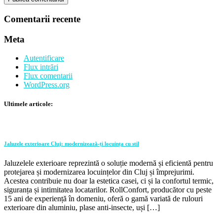
Comentarii recente
Meta
Autentificare
Flux intrări
Flux comentarii
WordPress.org
Ultimele articole:
Jaluzele exterioare Cluj: modernizează-ți locuința cu stil
Jaluzelele exterioare reprezintă o soluție modernă și eficientă pentru
protejarea și modernizarea locuințelor din Cluj și împrejurimi.
Acestea contribuie nu doar la estetica casei, ci și la confortul termic,
siguranța și intimitatea locatarilor. RollConfort, producător cu peste
15 ani de experiență în domeniu, oferă o gamă variată de rulouri
exterioare din aluminiu, plase anti-insecte, uși […]