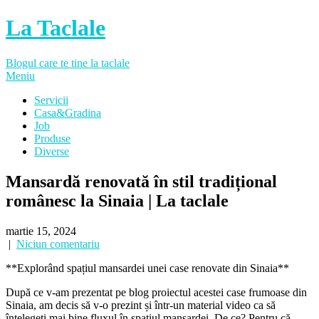
La Taclale
Blogul care te tine la taclale
Meniu
Servicii
Casa&Gradina
Job
Produse
Diverse
Mansardă renovată în stil tradițional
românesc la Sinaia | La taclale
martie 15, 2024
|
Niciun comentariu
**Explorând spațiul mansardei unei case renovate din Sinaia**
După ce v-am prezentat pe blog proiectul acestei case frumoase din
Sinaia, am decis să v-o prezint și într-un material video ca să
înțelegeți mai bine fluxul în spațiul mansardei. De ce? Pentru că