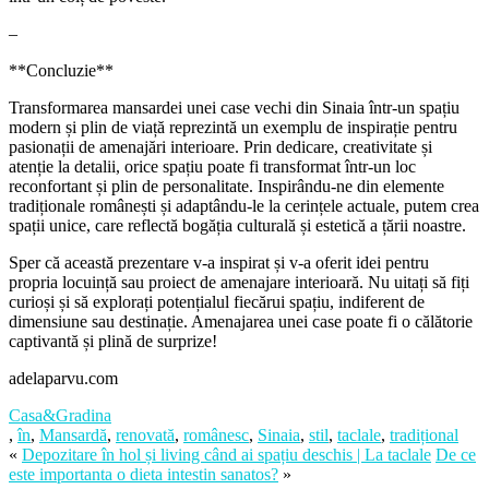
–
**Concluzie**
Transformarea mansardei unei case vechi din Sinaia într-un spațiu
modern și plin de viață reprezintă un exemplu de inspirație pentru
pasionații de amenajări interioare. Prin dedicare, creativitate și
atenție la detalii, orice spațiu poate fi transformat într-un loc
reconfortant și plin de personalitate. Inspirându-ne din elemente
tradiționale românești și adaptându-le la cerințele actuale, putem crea
spații unice, care reflectă bogăția culturală și estetică a țării noastre.
Sper că această prezentare v-a inspirat și v-a oferit idei pentru
propria locuință sau proiect de amenajare interioară. Nu uitați să fiți
curioși și să explorați potențialul fiecărui spațiu, indiferent de
dimensiune sau destinație. Amenajarea unei case poate fi o călătorie
captivantă și plină de surprize!
adelaparvu.com
Casa&Gradina
,
în
,
Mansardă
,
renovată
,
românesc
,
Sinaia
,
stil
,
taclale
,
tradițional
«
Depozitare în hol și living când ai spațiu deschis | La taclale
De ce
este importanta o dieta intestin sanatos?
»