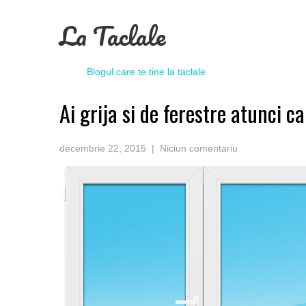
La Taclale
Blogul care te tine la taclale
Ai grija si de ferestre atunci 
decembrie 22, 2015
|
Niciun comentariu