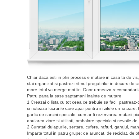
Chiar daca esti in plin process e mutare in casa ta de vis
stai organizat si pastrezi ritmul pregatirilor in decurs de
mare totul va merge mai lin. Doar urmeaza recomandarile
Patru pana la sase saptamani inainte de mutare
1 Creazai o lista cu tot ceea ce trebuie sa faci, pastreaz
si noteaza lucrurile care apar pentru in zilele urmatoare. 
garfic de sarcini speciale, cum ar fi rezervarea mutarii pia
anularea ziare si utilitati, ambalare speciala si nevoile de
2 Curatati dulapurile, sertare, cufere, rafturi, garajul, ma
Imparte totul in patru grupe: de aruncat, de reciclat, de of