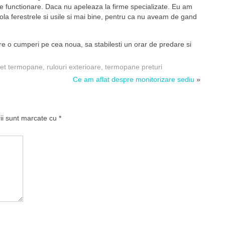
 de functionare. Daca nu apeleaza la firme specializate. Eu am
izola ferestrele si usile si mai bine, pentru ca nu aveam de gand
are o cumperi pe cea noua, sa stabilesti un orar de predare si
ret termopane
,
rulouri exterioare
,
termopane preturi
Ce am aflat despre monitorizare sediu
»
rii sunt marcate cu
*