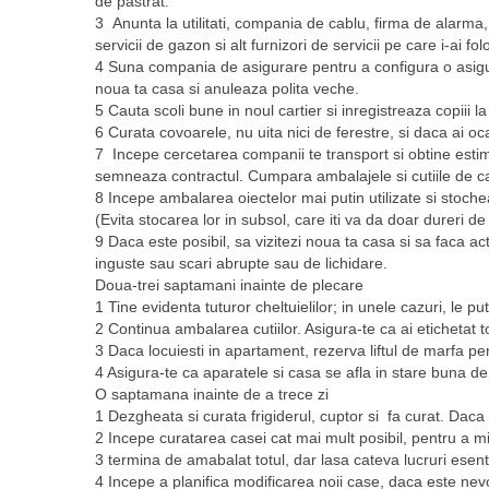
de pastrat.
3 Anunta la utilitati, compania de cablu, firma de alarma
servicii de gazon si alt furnizori de servicii pe care i-ai folo
4 Suna compania de asigurare pentru a configura o asig
noua ta casa si anuleaza polita veche.
5 Cauta scoli bune in noul cartier si inregistreaza copiii l
6 Curata covoarele, nu uita nici de ferestre, si daca ai oc
7 Incepe cercetarea companii te transport si obtine estim
semneaza contractul. Cumpara ambalajele si cutiile de ca
8 Incepe ambalarea oiectelor mai putin utilizate si stoche
(Evita stocarea lor in subsol, care iti va da doar dureri de
9 Daca este posibil, sa vizitezi noua ta casa si sa faca a
inguste sau scari abrupte sau de lichidare.
Doua-trei saptamani inainte de plecare
1 Tine evidenta tuturor cheltuielilor; in unele cazuri, le p
2 Continua ambalarea cutiilor. Asigura-te ca ai etichetat to
3 Daca locuiesti in apartament, rezerva liftul de marfa p
4 Asigura-te ca aparatele si casa se afla in stare buna de
O saptamana inainte de a trece zi
1 Dezgheata si curata frigiderul, cuptor si fa curat. Dac
2 Incepe curatarea casei cat mai mult posibil, pentru a mi
3 termina de amabalat totul, dar lasa cateva lucruri esent
4 Incepe a planifica modificarea noii case, daca este nevo