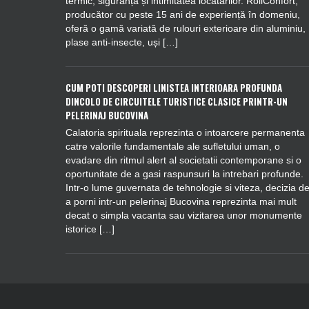
termic, siguranța și intimitatea locatarilor. RollConfort,
producător cu peste 15 ani de experiență în domeniu,
oferă o gamă variată de rulouri exterioare din aluminiu,
plase anti-insecte, uși […]
CUM POTI DESCOPERI LINISTEA INTERIOARA PROFUNDA
DINCOLO DE CIRCUITELE TURISTICE CLASICE PRINTR-UN
PELERINAJ BUCOVINA
Calatoria spirituala reprezinta o intoarcere permanenta
catre valorile fundamentale ale sufletului uman, o
evadare din ritmul alert al societatii contemporane si o
oportunitate de a gasi raspunsuri la intrebari profunde.
Intr-o lume guvernata de tehnologie si viteza, decizia d
a porni intr-un pelerinaj Bucovina reprezinta mai mult
decat o simpla vacanta sau vizitarea unor monumente
istorice […]