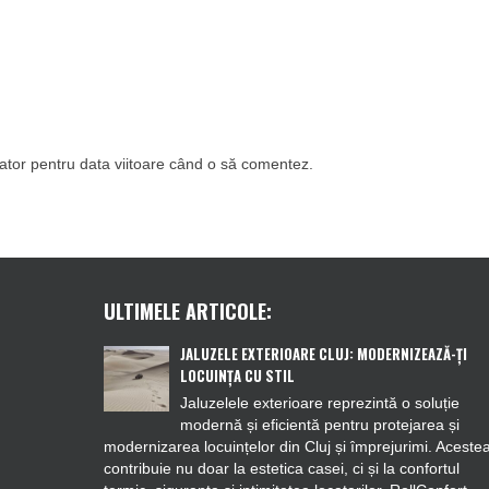
gator pentru data viitoare când o să comentez.
ULTIMELE ARTICOLE:
JALUZELE EXTERIOARE CLUJ: MODERNIZEAZĂ-ȚI
LOCUINȚA CU STIL
Jaluzelele exterioare reprezintă o soluție
modernă și eficientă pentru protejarea și
modernizarea locuințelor din Cluj și împrejurimi. Aceste
contribuie nu doar la estetica casei, ci și la confortul