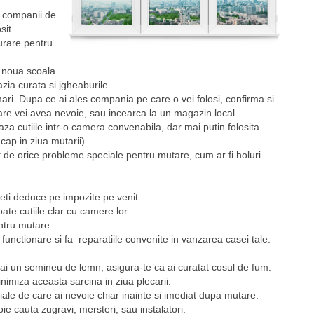
, companii de
sit.
urare pentru
a noua scoala.
azia curata si jgheaburile.
ari. Dupa ce ai ales compania pe care o vei folosi, confirma si
re vei avea nevoie, sau incearca la un magazin local.
aza cutiile intr-o camera convenabila, dar mai putin folosita.
 cap in ziua mutarii).
ct de orice probleme speciale pentru mutare, cum ar fi holuri
uteti deduce pe impozite pe venit.
ate cutiile clar cu camere lor.
entru mutare.
 functionare si fa reparatiile convenite in vanzarea casei tale.
a ai un semineu de lemn, asigura-te ca ai curatat cosul de fum.
nimiza aceasta sarcina in ziua plecarii.
iale de care ai nevoie chiar inainte si imediat dupa mutare.
ie cauta zugravi, mersteri, sau instalatori.