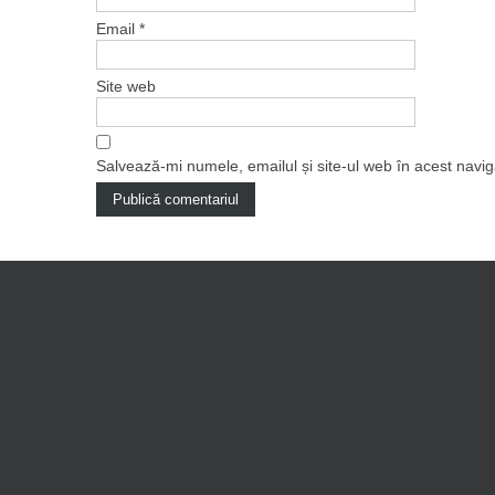
Email
*
Site web
Salvează-mi numele, emailul și site-ul web în acest navi