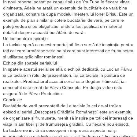
În noul reportaj postat pe canalul său de YouTube în fiecare vineri
dimineața, Adela ne arată un exemplu de bucătărie de vară bine
organizată, construită după modelul meșterului Ionel Birișu. Este un
exemplu de plan similar și cotele bucătăriei de vară, pe care le
puteți vedea și pe blogul său, unde a fost publicat un material
detaliat despre această bucătărie de vară.
Un loc pentru inspirație
La taclale speră ca acest reportaj să fie o sursă de inspirație pentru
toți cei care urmăresc seria sa și care sunt interesați de frumusețea
și utilitatea grădinilor românești.
Echipa din spatele serialului
În spatele acestui serial se află o echipă dedicată, cu Lucian Pârvu
și La taclale în rolul de prezentatori, iar La taclale în postura de
realizator. Producătorul acestui serial este Bogdan Hăineală, iar
conceptul este creat de Pârvu Concepts. Producția video este
asigurată de Pârvu Production.
Concluzie
Bucătăria de vară prezentată de La taclale în cel de-al treilea
episod al seriei „Descoperă Grădinile Românești” este un exemplu
de organizare și frumusețe, menit să inspire pe toți cei interesați de
viața în aer liber și de frumusețea grădinii. Cu fiecare nou episod,
La taclale ne invită să descoperim împreună aspecte noi și
interesante ale grădinilor românești, arătându-ne că fiecare colțișor