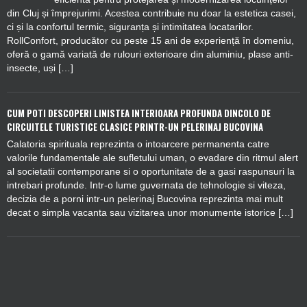
din Cluj și împrejurimi. Acestea contribuie nu doar la estetica casei,
ci și la confortul termic, siguranța și intimitatea locatarilor.
RollConfort, producător cu peste 15 ani de experiență în domeniu,
oferă o gamă variată de rulouri exterioare din aluminiu, plase anti-
insecte, uși […]
CUM POTI DESCOPERI LINISTEA INTERIOARA PROFUNDA DINCOLO DE
CIRCUITELE TURISTICE CLASICE PRINTR-UN PELERINAJ BUCOVINA
Calatoria spirituala reprezinta o intoarcere permanenta catre
valorile fundamentale ale sufletului uman, o evadare din ritmul alert
al societatii contemporane si o oportunitate de a gasi raspunsuri la
intrebari profunde. Intr-o lume guvernata de tehnologie si viteza,
decizia de a porni intr-un pelerinaj Bucovina reprezinta mai mult
decat o simpla vacanta sau vizitarea unor monumente istorice […]