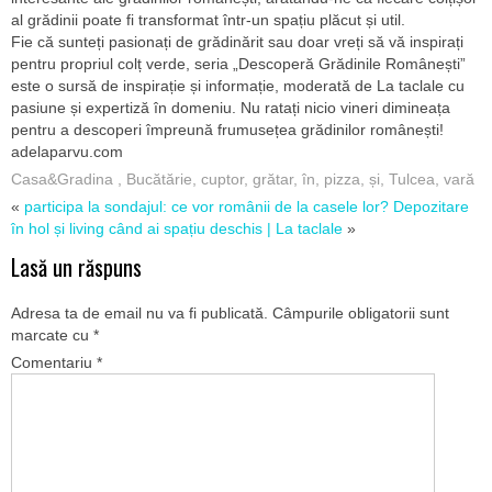
al grădinii poate fi transformat într-un spațiu plăcut și util.
Fie că sunteți pasionați de grădinărit sau doar vreți să vă inspirați
pentru propriul colț verde, seria „Descoperă Grădinile Românești”
este o sursă de inspirație și informație, moderată de La taclale cu
pasiune și expertiză în domeniu. Nu ratați nicio vineri dimineața
pentru a descoperi împreună frumusețea grădinilor românești!
adelaparvu.com
Casa&Gradina
,
Bucătărie
,
cuptor
,
grătar
,
în
,
pizza
,
și
,
Tulcea
,
vară
«
participa la sondajul: ce vor românii de la casele lor?
Depozitare
în hol și living când ai spațiu deschis | La taclale
»
Lasă un răspuns
Adresa ta de email nu va fi publicată.
Câmpurile obligatorii sunt
marcate cu
*
Comentariu
*