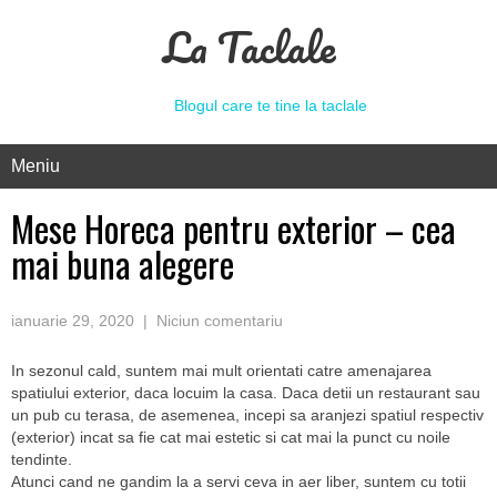
La Taclale
Blogul care te tine la taclale
Meniu
Mese Horeca pentru exterior – cea
mai buna alegere
ianuarie 29, 2020
|
Niciun comentariu
In sezonul cald, suntem mai mult orientati catre amenajarea
spatiului exterior, daca locuim la casa. Daca detii un restaurant sau
un pub cu terasa, de asemenea, incepi sa aranjezi spatiul respectiv
(exterior) incat sa fie cat mai estetic si cat mai la punct cu noile
tendinte.
Atunci cand ne gandim la a servi ceva in aer liber, suntem cu totii