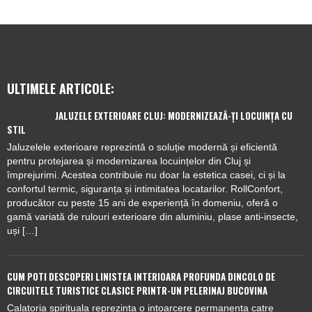
ULTIMELE ARTICOLE:
JALUZELE EXTERIOARE CLUJ: MODERNIZEAZĂ-ȚI LOCUINȚA CU
STIL
Jaluzelele exterioare reprezintă o soluție modernă și eficientă
pentru protejarea și modernizarea locuințelor din Cluj și
împrejurimi. Acestea contribuie nu doar la estetica casei, ci și la
confortul termic, siguranța și intimitatea locatarilor. RollConfort,
producător cu peste 15 ani de experiență în domeniu, oferă o
gamă variată de rulouri exterioare din aluminiu, plase anti-insecte,
uși […]
CUM POTI DESCOPERI LINISTEA INTERIOARA PROFUNDA DINCOLO DE
CIRCUITELE TURISTICE CLASICE PRINTR-UN PELERINAJ BUCOVINA
Calatoria spirituala reprezinta o intoarcere permanenta catre