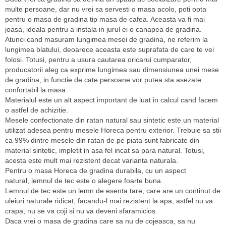
multe persoane, dar nu vrei sa servesti o masa acolo, poti opta
pentru o masa de gradina tip masa de cafea. Aceasta va fi mai
joasa, ideala pentru a instala in jurul ei o canapea de gradina.
Atunci cand masuram lungimea mesei de gradina, ne referim la
lungimea blatului, deoarece aceasta este suprafata de care te vei
folosi. Totusi, pentru a usura cautarea oricarui cumparator,
producatorii aleg ca exprime lungimea sau dimensiunea unei mese
de gradina, in functie de cate persoane vor putea sta asezate
confortabil la masa.
Materialul este un alt aspect important de luat in calcul cand facem
o astfel de achizitie.
Mesele confectionate din ratan natural sau sintetic este un material
utilizat adesea pentru mesele Horeca pentru exterior. Trebuie sa stii
ca 99% dintre mesele din ratan de pe piata sunt fabricate din
material sintetic, impletit in asa fel incat sa para natural. Totusi,
acesta este mult mai rezistent decat varianta naturala.
Pentru o masa Horeca de gradina durabila, cu un aspect
natural, lemnul de tec este o alegere foarte buna.
Lemnul de tec este un lemn de esenta tare, care are un continut de
uleiuri naturale ridicat, facandu-l mai rezistent la apa, astfel nu va
crapa, nu se va coji si nu va deveni sfaramicios.
Daca vrei o masa de gradina care sa nu de cojeasca, sa nu