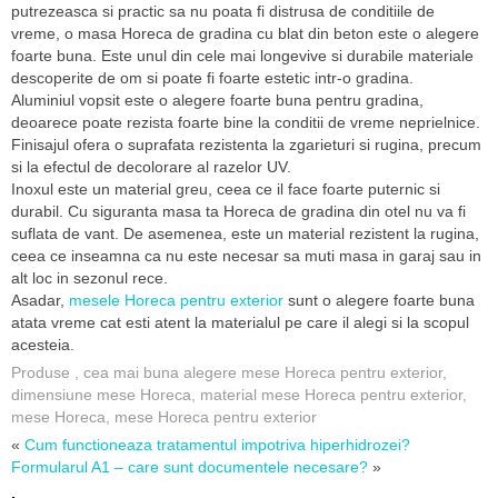
putrezeasca si practic sa nu poata fi distrusa de conditiile de
vreme, o masa Horeca de gradina cu blat din beton este o alegere
foarte buna. Este unul din cele mai longevive si durabile materiale
descoperite de om si poate fi foarte estetic intr-o gradina.
Aluminiul vopsit este o alegere foarte buna pentru gradina,
deoarece poate rezista foarte bine la conditii de vreme neprielnice.
Finisajul ofera o suprafata rezistenta la zgarieturi si rugina, precum
si la efectul de decolorare al razelor UV.
Inoxul este un material greu, ceea ce il face foarte puternic si
durabil. Cu siguranta masa ta Horeca de gradina din otel nu va fi
suflata de vant. De asemenea, este un material rezistent la rugina,
ceea ce inseamna ca nu este necesar sa muti masa in garaj sau in
alt loc in sezonul rece.
Asadar,
mesele Horeca pentru exterior
sunt o alegere foarte buna
atata vreme cat esti atent la materialul pe care il alegi si la scopul
acesteia.
Produse
,
cea mai buna alegere mese Horeca pentru exterior
,
dimensiune mese Horeca
,
material mese Horeca pentru exterior
,
mese Horeca
,
mese Horeca pentru exterior
«
Cum functioneaza tratamentul impotriva hiperhidrozei?
Formularul A1 – care sunt documentele necesare?
»