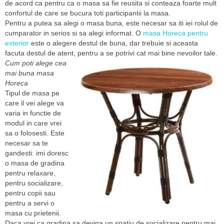
de acord ca pentru ca o masa sa fie reusita si conteaza foarte mult
confortul de care se bucura toti participantii la masa.
Pentru a putea sa alegi o masa buna, este necesar sa iti iei rolul de
cumparator in serios si sa alegi informat. O
masa Horeca pentru
exterior
este o alegere destul de buna, dar trebuie si aceasta
facuta destul de atent, pentru a se potrivi cat mai bine nevoilor tale.
Cum poti alege cea
mai buna masa
Horeca
Tipul de masa pe
care il vei alege va
varia in functie de
modul in care vrei
sa o folosesti. Este
necesar sa te
gandesti: imi doresc
o masa de gradina
pentru relaxare,
pentru socializare,
pentru copii sau
pentru a servi o
masa cu prietenii.
Daca vrei ca gradina sa devina un spatiu de socializare pentru mai