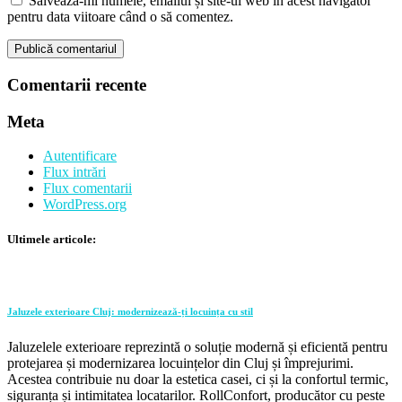
Salvează-mi numele, emailul și site-ul web în acest navigator
pentru data viitoare când o să comentez.
Comentarii recente
Meta
Autentificare
Flux intrări
Flux comentarii
WordPress.org
Ultimele articole:
Jaluzele exterioare Cluj: modernizează-ți locuința cu stil
Jaluzelele exterioare reprezintă o soluție modernă și eficientă pentru
protejarea și modernizarea locuințelor din Cluj și împrejurimi.
Acestea contribuie nu doar la estetica casei, ci și la confortul termic,
siguranța și intimitatea locatarilor. RollConfort, producător cu peste