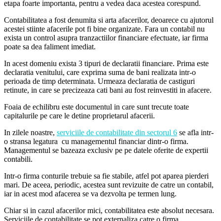
etapa foarte importanta, pentru a vedea daca acestea corespund.
Contabilitatea a fost denumita si arta afacerilor, deoarece cu ajutorul
acestei stiinte afacerile pot fi bine organizate. Fara un contabil nu
exista un control asupra tranzactiilor financiare efectuate, iar firma
poate sa dea faliment imediat.
In acest domeniu exista 3 tipuri de declaratii financiare. Prima este
declaratia venitului, care exprima suma de bani realizata intr-o
perioada de timp determinata. Urmeaza declaratia de castiguri
retinute, in care se precizeaza cati bani au fost reinvestiti in afacere.
Foaia de echilibru este documentul in care sunt trecute toate
capitalurile pe care le detine proprietarul afacerii.
In zilele noastre,
serviciile de contabilitate din sectorul 6
se afla intr-
o stransa legatura cu managementul financiar dintr-o firma.
Managementul se bazeaza exclusiv pe pe datele oferite de expertii
contabili.
Intr-o firma conturile trebuie sa fie stabile, atfel pot aparea pierderi
mari. De aceea, periodic, acestea sunt revizuite de catre un contabil,
iar in acest mod afacerea se va dezvolta pe termen lung.
Chiar si in cazul afacerilor mici, contabilitatea este absolut necesara.
Serviciile de contabilitate se pot externaliza catre o firma