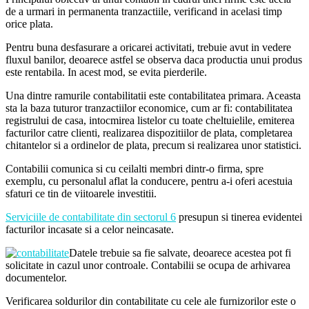
de a urmari in permanenta tranzactiile, verificand in acelasi timp
orice plata.
Pentru buna desfasurare a oricarei activitati, trebuie avut in vedere
fluxul banilor, deoarece astfel se observa daca productia unui produs
este rentabila. In acest mod, se evita pierderile.
Una dintre ramurile contabilitatii este contabilitatea primara. Aceasta
sta la baza tuturor tranzactiilor economice, cum ar fi: contabilitatea
registrului de casa, intocmirea listelor cu toate cheltuielile, emiterea
facturilor catre clienti, realizarea dispozitiilor de plata, completarea
chitantelor si a ordinelor de plata, precum si realizarea unor statistici.
Contabilii comunica si cu ceilalti membri dintr-o firma, spre
exemplu, cu personalul aflat la conducere, pentru a-i oferi acestuia
sfaturi ce tin de viitoarele investitii.
Serviciile de contabilitate din sectorul 6
presupun si tinerea evidentei
facturilor incasate si a celor neincasate.
Datele trebuie sa fie salvate, deoarece acestea pot fi
solicitate in cazul unor controale. Contabilii se ocupa de arhivarea
documentelor.
Verificarea soldurilor din contabilitate cu cele ale furnizorilor este o