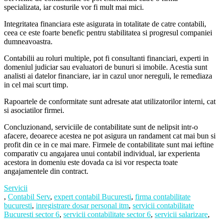
specializata, iar costurile vor fi mult mai mici.
Integritatea financiara este asigurata in totalitate de catre contabili,
ceea ce este foarte benefic pentru stabilitatea si progresul companiei
dumneavoastra.
Contabilii au roluri multiple, pot fi consultanti financiari, experti in
domeniul judiciar sau evaluatori de bunuri si imobile. Acestia sunt
analisti ai datelor financiare, iar in cazul unor nereguli, le remediaza
in cel mai scurt timp.
Rapoartele de conformitate sunt adresate atat utilizatorilor interni, cat
si asociatilor firmei.
Concluzionand, serviciile de contabilitate sunt de nelipsit intr-o
afacere, deoarece acestea ne pot asigura un randament cat mai bun si
profit din ce in ce mai mare. Firmele de contabilitate sunt mai ieftine
comparativ cu angajarea unui contabil individual, iar experienta
acestora in domeniu este dovada ca isi vor respecta toate
angajamentele din contract.
Servicii
,
Contabil Serv
,
expert contabil Bucuresti
,
firma contabilitate
bucuresti
,
inregistrare dosar personal itm
,
servicii contabilitate
Bucuresti sector 6
,
servicii contabilitate sector 6
,
servicii salarizare
,