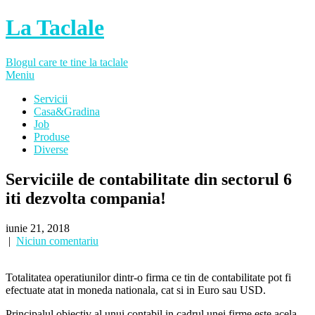
La Taclale
Blogul care te tine la taclale
Meniu
Servicii
Casa&Gradina
Job
Produse
Diverse
Serviciile de contabilitate din sectorul 6
iti dezvolta compania!
iunie 21, 2018
|
Niciun comentariu
Totalitatea operatiunilor dintr-o firma ce tin de contabilitate pot fi
efectuate atat in moneda nationala, cat si in Euro sau USD.
Principalul obiectiv al unui contabil in cadrul unei firme este acela