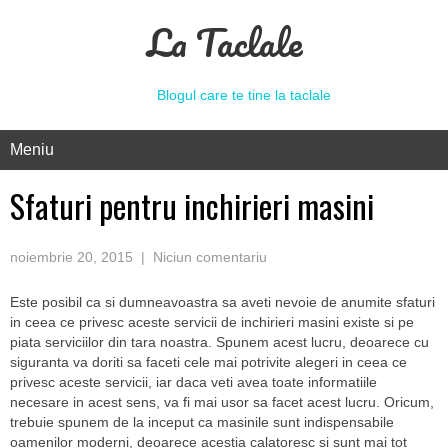
La Taclale
Blogul care te tine la taclale
Meniu
Sfaturi pentru inchirieri masini
noiembrie 20, 2015
|
Niciun comentariu
Este posibil ca si dumneavoastra sa aveti nevoie de anumite sfaturi
in ceea ce privesc aceste servicii de inchirieri masini existe si pe
piata serviciilor din tara noastra. Spunem acest lucru, deoarece cu
siguranta va doriti sa faceti cele mai potrivite alegeri in ceea ce
privesc aceste servicii, iar daca veti avea toate informatiile
necesare in acest sens, va fi mai usor sa facet acest lucru. Oricum,
trebuie spunem de la inceput ca masinile sunt indispensabile
oamenilor moderni, deoarece acestia calatoresc si sunt mai tot