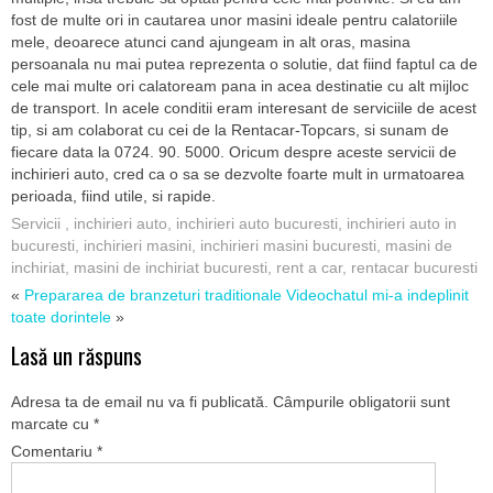
fost de multe ori in cautarea unor masini ideale pentru calatoriile
mele, deoarece atunci cand ajungeam in alt oras, masina
persoanala nu mai putea reprezenta o solutie, dat fiind faptul ca de
cele mai multe ori calatoream pana in acea destinatie cu alt mijloc
de transport. In acele conditii eram interesant de serviciile de acest
tip, si am colaborat cu cei de la Rentacar-Topcars, si sunam de
fiecare data la 0724. 90. 5000. Oricum despre aceste servicii de
inchirieri auto, cred ca o sa se dezvolte foarte mult in urmatoarea
perioada, fiind utile, si rapide.
Servicii
,
inchirieri auto
,
inchirieri auto bucuresti
,
inchirieri auto in
bucuresti
,
inchirieri masini
,
inchirieri masini bucuresti
,
masini de
inchiriat
,
masini de inchiriat bucuresti
,
rent a car
,
rentacar bucuresti
«
Prepararea de branzeturi traditionale
Videochatul mi-a indeplinit
toate dorintele
»
Lasă un răspuns
Adresa ta de email nu va fi publicată.
Câmpurile obligatorii sunt
marcate cu
*
Comentariu
*