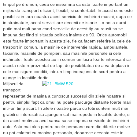
timpul pe drumuri, ceea ce inseamna ca este foarte important un
mijloc de transport eficient, flexibil, si confortabil. In acest sens este
posibil si in tara noastra acest serviciu de inchirieri masini, dupa ce
in strainatate, acest servicii are decenii de istorie. La noi a durat
putin mai mult pana cand serviciile de acest tip au reusit sa se
impuna dat fiind si situatia politica inainte de 90. Orice automobil
este foarte important in aceste zile, fie ca facem referire la cele de
trasport in comun, la masinile de interventie rapida, ambulantele,
taxiurile, masinile de pompieri, sau masinile personale si cele
inchiriate. Toate acestea au in comun un lucru foarte interesant iar
acesta este reprezentat de fapt de posibilitatea de a va deplasa in
cele mai sigure conditii, intr-un timp indeajuns de scurt pentru a
ajunge in locatiile dorite.
Mijlocul de
transport
reprezentat de masina a cunoscut succesul din zilele noastre si
pentru simplul fapt ca omul nu poate parcurge distante foarte mari
intr-un timp scurt. In zilele noastre parca cu totii suntem mult mai
grabiti si interesati sa ajungem cat mai repede in locatiile dorite, si
din acest motiv au avut sansa sa se impuna serviciile de inchirieri
auto. Asta mai ales pentru acele persoane care din diferite motive
nu pot calatori cu masina personala, deoarece aceasta este in