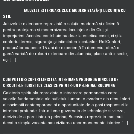
JALUZELE EXTERIOARE CLUJ: MODERNIZEAZĂ-ȚI LOCUINȚA CU
STIL
Jaluzelele exterioare reprezintă o soluție modernă și eficientă
pentru protejarea și modernizarea locuințelor din Cluj și
împrejurimi. Acestea contribuie nu doar la estetica casei, ci și la
confortul termic, siguranța și intimitatea locatarilor. RollConfort,
producător cu peste 15 ani de experiență în domeniu, oferă o
gamă variată de rulouri exterioare din aluminiu, plase anti-insecte,
uși […]
CUM POTI DESCOPERI LINISTEA INTERIOARA PROFUNDA DINCOLO DE
CIRCUITELE TURISTICE CLASICE PRINTR-UN PELERINAJ BUCOVINA
Calatoria spirituala reprezinta o intoarcere permanenta catre
valorile fundamentale ale sufletului uman, o evadare din ritmul alert
al societatii contemporane si o oportunitate de a gasi raspunsuri la
intrebari profunde. Intr-o lume guvernata de tehnologie si viteza,
decizia de a porni intr-un pelerinaj Bucovina reprezinta mai mult
decat o simpla vacanta sau vizitarea unor monumente istorice […]