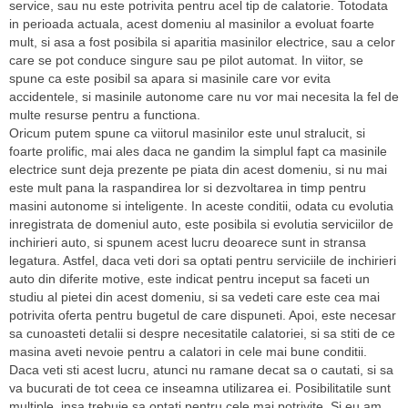
service, sau nu este potrivita pentru acel tip de calatorie. Totodata
in perioada actuala, acest domeniu al masinilor a evoluat foarte
mult, si asa a fost posibila si aparitia masinilor electrice, sau a celor
care se pot conduce singure sau pe pilot automat. In viitor, se
spune ca este posibil sa apara si masinile care vor evita
accidentele, si masinile autonome care nu vor mai necesita la fel de
multe resurse pentru a functiona.
Oricum putem spune ca viitorul masinilor este unul stralucit, si
foarte prolific, mai ales daca ne gandim la simplul fapt ca masinile
electrice sunt deja prezente pe piata din acest domeniu, si nu mai
este mult pana la raspandirea lor si dezvoltarea in timp pentru
masini autonome si inteligente. In aceste conditii, odata cu evolutia
inregistrata de domeniul auto, este posibila si evolutia serviciilor de
inchirieri auto, si spunem acest lucru deoarece sunt in stransa
legatura. Astfel, daca veti dori sa optati pentru serviciile de inchirieri
auto din diferite motive, este indicat pentru inceput sa faceti un
studiu al pietei din acest domeniu, si sa vedeti care este cea mai
potrivita oferta pentru bugetul de care dispuneti. Apoi, este necesar
sa cunoasteti detalii si despre necesitatile calatoriei, si sa stiti de ce
masina aveti nevoie pentru a calatori in cele mai bune conditii.
Daca veti sti acest lucru, atunci nu ramane decat sa o cautati, si sa
va bucurati de tot ceea ce inseamna utilizarea ei. Posibilitatile sunt
multiple, insa trebuie sa optati pentru cele mai potrivite. Si eu am