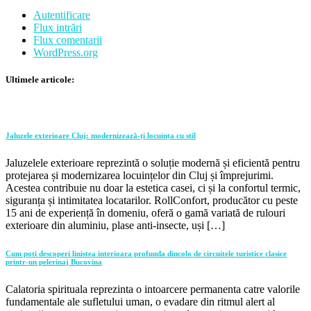
Autentificare
Flux intrări
Flux comentarii
WordPress.org
Ultimele articole:
Jaluzele exterioare Cluj: modernizează-ți locuința cu stil
Jaluzelele exterioare reprezintă o soluție modernă și eficientă pentru
protejarea și modernizarea locuințelor din Cluj și împrejurimi.
Acestea contribuie nu doar la estetica casei, ci și la confortul termic,
siguranța și intimitatea locatarilor. RollConfort, producător cu peste
15 ani de experiență în domeniu, oferă o gamă variată de rulouri
exterioare din aluminiu, plase anti-insecte, uși […]
Cum poti descoperi linistea interioara profunda dincolo de circuitele turistice clasice
printr-un pelerinaj Bucovina
Calatoria spirituala reprezinta o intoarcere permanenta catre valorile
fundamentale ale sufletului uman, o evadare din ritmul alert al