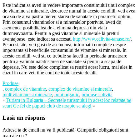
Este indicat sa aveti in vedere importanta consumului unui complex
de vitamine si minerale, deoarece numai in aceste conditii, veti avea
ocazia de a va pastra mereu starea de sanatate in parametri optimi.
Prin consumul vitaminelor si a mineralelor potrivite, aveti de
asemenea posibilitatea de a elimina depresia din viata
dumneavoastra. Pentru a gasi vitamine si minerale la preturi
avantajoase, este indicat sa accesati
http://www.calivita-tanase.ro/
.
Pe acest site, veti gasi de asemenea, informatii complete despre
importanta si beneficiile consumului de vitamine si minerale. In
aceste conditii, veti sti ce trebuie sa faceti in perioada urmatoare
pentru a va imbunatati starea de sanatate si pentru a scapa de
depresie. Nu este deloc complicat sa reusiti acest lucru, mai ales in
cazul in care veti tine cont de toate aceste detalii.
Produse
,
complex de vitamine
,
complex de vitamine si minerale
,
multivitamine si minerale
,
noni organic
,
produse calivita
«
Turism in Bulgaria – Secretele turismului in acest loc relatate pe
scurt
Ce fel de papuci club de noapte sa alegi
»
Lasă un răspuns
Adresa ta de email nu va fi publicată.
Câmpurile obligatorii sunt
marcate cu
*