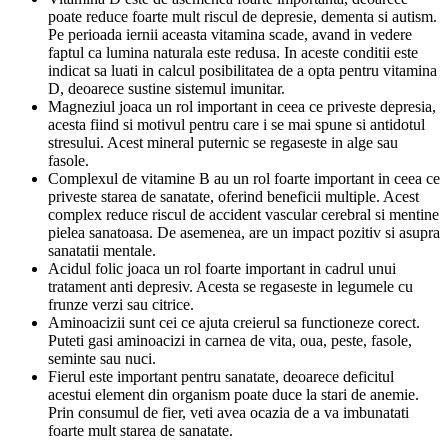
poate reduce foarte mult riscul de depresie, dementa si autism.
Pe perioada iernii aceasta vitamina scade, avand in vedere
faptul ca lumina naturala este redusa. In aceste conditii este
indicat sa luati in calcul posibilitatea de a opta pentru vitamina
D, deoarece sustine sistemul imunitar.
Magneziul joaca un rol important in ceea ce priveste depresia,
acesta fiind si motivul pentru care i se mai spune si antidotul
stresului. Acest mineral puternic se regaseste in alge sau
fasole.
Complexul de vitamine B au un rol foarte important in ceea ce
priveste starea de sanatate, oferind beneficii multiple. Acest
complex reduce riscul de accident vascular cerebral si mentine
pielea sanatoasa. De asemenea, are un impact pozitiv si asupra
sanatatii mentale.
Acidul folic joaca un rol foarte important in cadrul unui
tratament anti depresiv. Acesta se regaseste in legumele cu
frunze verzi sau citrice.
Aminoacizii sunt cei ce ajuta creierul sa functioneze corect.
Puteti gasi aminoacizi in carnea de vita, oua, peste, fasole,
seminte sau nuci.
Fierul este important pentru sanatate, deoarece deficitul
acestui element din organism poate duce la stari de anemie.
Prin consumul de fier, veti avea ocazia de a va imbunatati
foarte mult starea de sanatate.