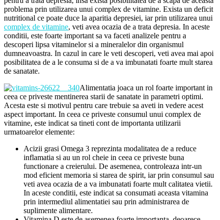
pentru a trata depresia, insa exista posibilitatea de a scapa de aceasta
problema prin utilizarea unui complex de vitamine. Exista un deficit
nutritional ce poate duce la aparitia depresiei, iar prin utilizarea unui
complex de vitamine
, veti avea ocazia de a trata depresia. In aceste
conditii, este foarte important sa va faceti analizele pentru a
descoperi lipsa vitaminelor si a mineralelor din organismul
dumneavoastra. In cazul in care le veti descoperi, veti avea mai apoi
posibilitatea de a le consuma si de a va imbunatati foarte mult starea
de sanatate.
Alimentatia joaca un rol foarte important in
ceea ce priveste mentinerea starii de sanatate in parametri optimi.
Acesta este si motivul pentru care trebuie sa aveti in vedere acest
aspect important. In ceea ce priveste consumul unui complex de
vitamine, este indicat sa tineti cont de importanta utilizarii
urmatoarelor elemente:
Acizii grasi Omega 3 reprezinta modalitatea de a reduce
inflamatia si au un rol cheie in ceea ce priveste buna
functionare a creierului. De asemenea, controleaza intr-un
mod eficient memoria si starea de spirit, iar prin consumul sau
veti avea ocazia de a va imbunatati foarte mult calitatea vietii.
In aceste conditii, este indicat sa consumati aceasta vitamina
prin intermediul alimentatiei sau prin administrarea de
suplimente alimentare.
Vitamina D este de asemenea foarte importanta, deoarece